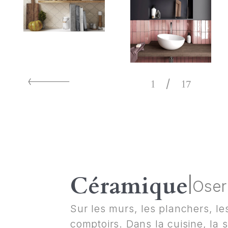
/
1
17
Céramique
|
Oser
Sur les murs, les planchers, le
comptoirs. Dans la cuisine, la s